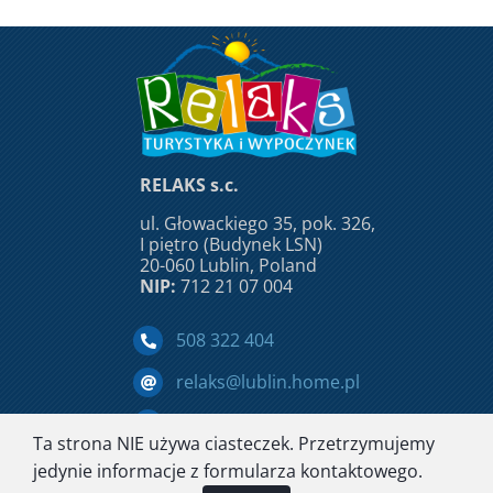
RELAKS s.c.
ul. Głowackiego 35, pok. 326,
I piętro (Budynek LSN)
20-060 Lublin, Poland
NIP:
712 21 07 004
508 322 404
relaks@lublin.home.pl
Facebook
Ta strona NIE używa ciasteczek. Przetrzymujemy
Home
O nas
Dokumenty
Oferta
Galeria
jedynie informacje z formularza kontaktowego.