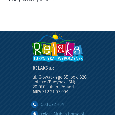
RELAKS s.c.
ul. Głowackiego 35, pok. 326,
I piętro (Budynek LSN)
20-060 Lublin, Poland
NIP:
712 21 07 004
508 322 404
relaks@lublin.home.pl