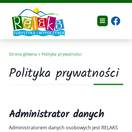
Przejdź
do
zawartości
Toggle
Navigation
Home
Strona główna
»
Polityka prywatności
O nas
Polityka prywatności
Dokumenty
Oferta
Galeria
Administrator danych
Referencje
Administratorem danych osobowych jest RELAKS