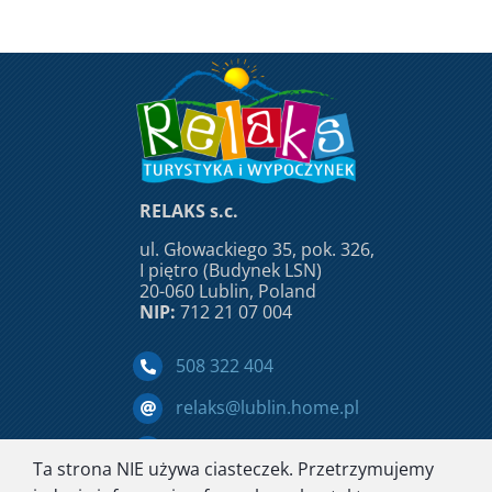
RELAKS s.c.
ul. Głowackiego 35, pok. 326,
I piętro (Budynek LSN)
20-060 Lublin, Poland
NIP:
712 21 07 004
508 322 404
relaks@lublin.home.pl
Facebook
Ta strona NIE używa ciasteczek. Przetrzymujemy