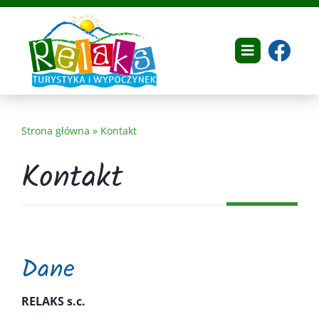
Przejdź
do
zawartości
Toggle
Navigation
Home
Strona główna
»
Kontakt
O nas
Kontakt
Dokumenty
Oferta
Galeria
Dane
Referencje
RELAKS s.c.