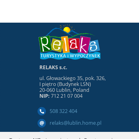
RELAKS s.c.
ul. Głowackiego 35, pok. 326,
I piętro (Budynek LSN)
20-060 Lublin, Poland
NIP:
712 21 07 004
508 322 404
relaks@lublin.home.pl
Facebook