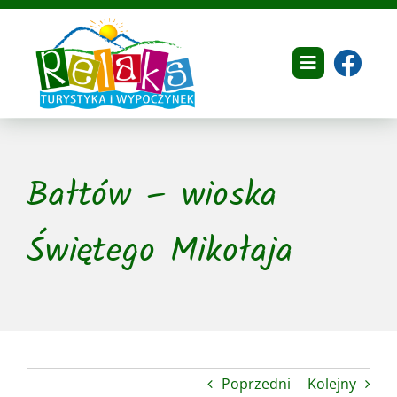
Przejdź
do
zawartości
Toggle
Navigation
Home
Bałtów – wioska
O nas
Dokumenty
Świętego Mikołaja
Oferta
Galeria
Referencje
Poprzedni
Kolejny