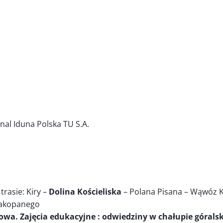
al Iduna Polska TU S.A.
trasie: Kiry –
Dolina Kościeliska
– Polana Pisana – Wąwóz K
Zakopanego
wa. Zajęcia edukacyjne : odwiedziny w chałupie góralsk