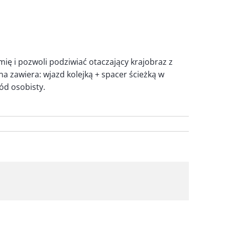
mię i pozwoli podziwiać otaczający krajobraz z
ena zawiera: wjazd kolejką + spacer ścieżką w
ód osobisty.