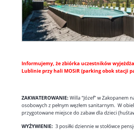
Informujemy, że zbiórka uczestników wyjeżdżaj
Lublinie przy hali MOSiR (parking obok stacji
ZAKWATEROWANIE:
Willa “Józef” w Zakopanem na
osobowych z pełnym węzłem sanitarnym. W obiekcie 
przygotowane miejsce do zabaw dla dzieci (huśtaw
WYŻYWIENIE:
3 posiłki dziennie w stołówce pens