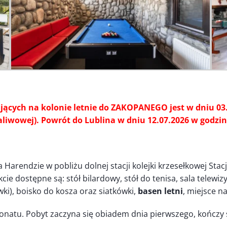
ących na kolonie letnie do ZAKOPANEGO jest w dniu 03.0
 paliwowej). Powrót do Lublina w dniu 12.07.2026 w god
 Harendzie w pobliżu dolnej stacji kolejki krzesełkowej Sta
dostępne są: stół bilardowy, stół do tenisa, sala telewizy
ki), boisko do kosza oraz siatkówki,
basen letni
, miejsce na
jonatu. Pobyt zaczyna się obiadem dnia pierwszego, kończy 