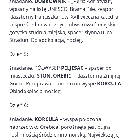
śniadanie.
DUBROWNIK
– „Perła Adriatyku”,
wpisany na listę UNESCO. Brama Pile, zespół
klasztorny franciszkanów, XVII wieczna katedra,
zespół średniowiecznych obwarowań miejskich,
gotycka studnia miejska, spacer słynną ulicą
Stradun. Obiadokolacja, nocleg.
Dzień 5:
śniadanie. PÓŁWYSEP
PELJESAC
– spacer po
miasteczku
STON
.
OREBIC
– klasztor na Żmijnej
Górze. Przeprawa promem na wyspę
KORCULA
.
Obiadokolacja, nocleg.
Dzień 6:
śniadanie.
KORCULA
– wyspa położona
naprzeciwko Orebica, porośnięta jest bujną
roślinnością śródziemnomorską. Największą jej