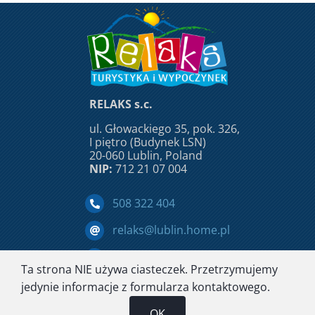
RELAKS s.c.
ul. Głowackiego 35, pok. 326,
I piętro (Budynek LSN)
20-060 Lublin, Poland
NIP:
712 21 07 004
508 322 404
relaks@lublin.home.pl
Facebook
Ta strona NIE używa ciasteczek. Przetrzymujemy
Home
O nas
Dokumenty
Oferta
Galeria
jedynie informacje z formularza kontaktowego.
Referencje
Kontakt
OK