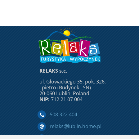
RELAKS s.c.
ul. Głowackiego 35, pok. 326,
I piętro (Budynek LSN)
20-060 Lublin, Poland
NIP:
712 21 07 004
508 322 404
relaks@lublin.home.pl
Facebook