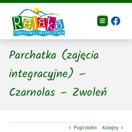
Przejdź
do
zawartości
Toggle
Navigation
Home
Parchatka (zajęcia
O nas
integracyjne) –
Dokumenty
Czarnolas – Zwoleń
Oferta
Galeria
Referencje
Poprzedni
Kolejny