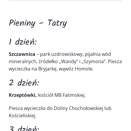
Kontakt
Pieniny – Tatry
1 dzień:
Szczawnica
– park uzdrowiskowy, pijalnia wód
mineralnych, źródełko „Wandy” i „Szymona”. Piesza
wycieczka na Bryjarkę, wąwóz Homole.
2 dzień:
Krzeptówki,
kościół MB Fatimskiej.
Piesza wycieczka do Doliny Chochołowskiej lub
Kościeliskiej.
3 dzień: