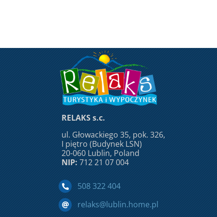
RELAKS s.c.
ul. Głowackiego 35, pok. 326,
I piętro (Budynek LSN)
20-060 Lublin, Poland
NIP:
712 21 07 004
508 322 404
relaks@lublin.home.pl