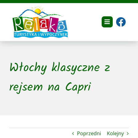
Przejdź
do
zawartości
Toggle
Navigation
Home
Włochy klasyczne z
O nas
Dokumenty
rejsem na Capri
Oferta
Galeria
Referencje
Poprzedni
Kolejny