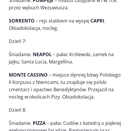
Śniadanie.
POMPEJE
– miasto zasypane w I w. n.e.
przez wybuch Wezuwiusza.
SORRENTO
– rejs statkiem na wyspę
CAPRI
.
Obiadokolacja, nocleg.
Dzień 7:
Śniadanie.
NEAPOL
– pałac Królewski, zamek na
Jajku, Santa Lucia, Margellina.
MONTE CASSINO
– miejsce słynnej bitwy Polskiego
II Korpusu z Niemcami, tu znajduje się polski
cmentarz i opactwo Benedyktynów. Przejazd na
nocleg w okolicach Pizy. Obiadokolacja.
Dzień 8:
Śniadanie.
PIZZA
– pałac Cudów z katedrą o pięknej
wielopoziomowej fasadzie, Baptysterium oraz