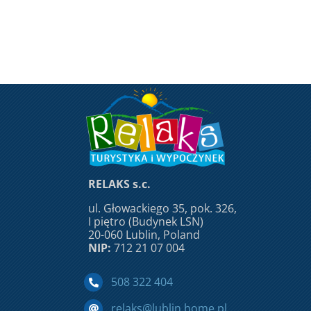
RELAKS s.c.
ul. Głowackiego 35, pok. 326,
I piętro (Budynek LSN)
20-060 Lublin, Poland
NIP:
712 21 07 004
508 322 404
relaks@lublin.home.pl