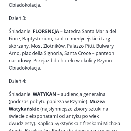
Obiadokolacja.
Dzień 3:
Śniadanie.
FLORENCJA
– katedra Santa Maria del
Fiore, Baptysterium, kaplice medycejskie i targ
skórzany, Most Złotników, Palazzo Pitti, Bulwary
Arno, plac della Signoria, Santa Croce – panteon
narodowy. Przejazd do hotelu w okolicy Rzymu.
Obiadokolacja.
Dzień 4:
Śniadanie.
WATYKAN
– audiencja generalna
(podczas pobytu papieża w Rzymie).
Muzea
Watykańskie
(najsłynniejsze zbiory sztuki na
świecie z eksponatami od antyku po wiek
dwudziesty). Kaplica Sykstyńska z freskami Michała
Anioła, Bazylika św. Piotra zbudowana na miejscu