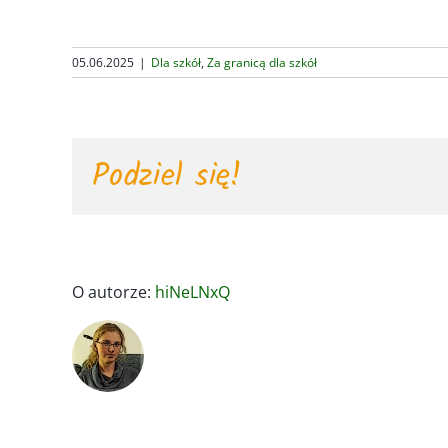
05.06.2025
|
Dla szkół
,
Za granicą dla szkół
Podziel się!
O autorze:
hiNeLNxQ