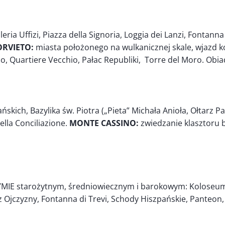
eria Uffizi, Piazza della Signoria, Loggia dei Lanzi, Fontann
ORVIETO:
miasta położonego na wulkanicznej skale, wjazd ko
o, Quartiere Vecchio, Pałac Republiki, Torre del Moro. Obia
ich, Bazylika św. Piotra („Pieta” Michała Anioła, Ołtarz P
della Conciliazione.
MONTE CASSINO:
zwiedzanie klasztoru 
ZYMIE starożytnym, średniowiecznym i barokowym: Kolose
 Ojczyzny, Fontanna di Trevi, Schody Hiszpańskie, Panteon,