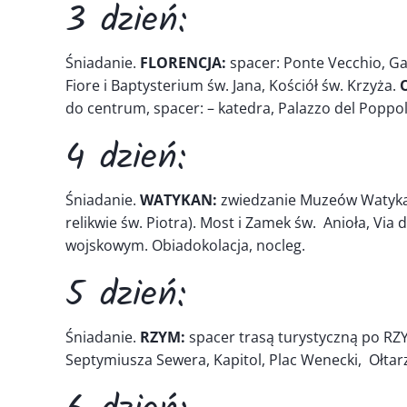
3 dzień:
Śniadanie.
FLORENCJA:
spacer: Ponte Vecchio, Gal
Fiore i Baptysterium św. Jana, Kościół św. Krzyża.
do centrum, spacer: – katedra, Palazzo del Poppol
4 dzień:
Śniadanie.
WATYKAN:
zwiedzanie Muzeów Watykańsk
relikwie św. Piotra). Most i Zamek św. Anioła, Via 
wojskowym. Obiadokolacja, nocleg.
5 dzień:
Śniadanie.
RZYM:
spacer trasą turystyczną po R
Septymiusza Sewera, Kapitol, Plac Wenecki, Ołtarz