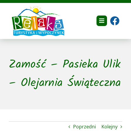
Przejdź
do
zawartości
Toggle
Navigation
Home
Zamość – Pasieka Ulik
O nas
Dokumenty
– Olejarnia Świąteczna
Oferta
Galeria
Referencje
Poprzedni
Kolejny