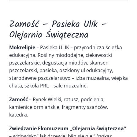
Kontakt
Zamość – Pasieka Ulik –
Olejarnia Świąteczna
Mokrelipie
– Pasieka ULIK – przyrodnicza ścieżka
edukacyjna. Rośliny miododajne, ciekawostki
pszczelarskie, degustacja miodów, skansen
pszczelarski, pasieka, oszklony ul edukacyjny,
starodawne pszczelarstwo – izba muzealna, wiejska
chata, szkoła PRL – sale muzealne.
Zamość
– Rynek Wielki, ratusz, podcienia,
kamienice ormiańskie, fragmenty szańców,
katedra.
Zwiedzanie Ekomuzeum „Olejarnia świąteczna”
– widowisko” Jak drzewiej biło się olej” (pokaz