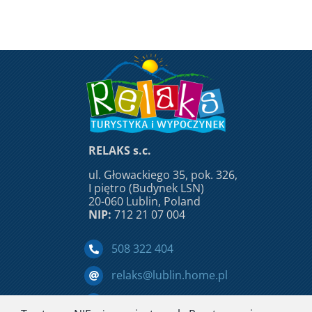
RELAKS s.c.
ul. Głowackiego 35, pok. 326,
I piętro (Budynek LSN)
20-060 Lublin, Poland
NIP:
712 21 07 004
508 322 404
relaks@lublin.home.pl
Facebook