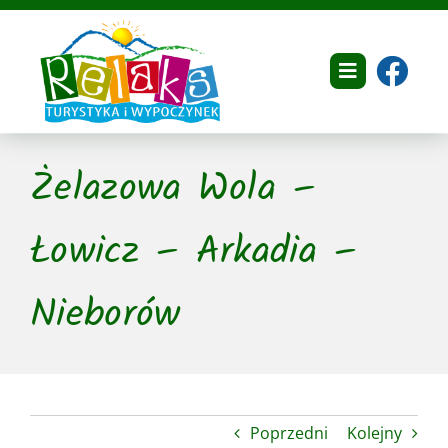
Przejdź
do
zawartości
Toggle
Navigation
Home
Żelazowa Wola –
O nas
Łowicz – Arkadia –
Dokumenty
Nieborów
Oferta
Galeria
Referencje
Poprzedni
Kolejny