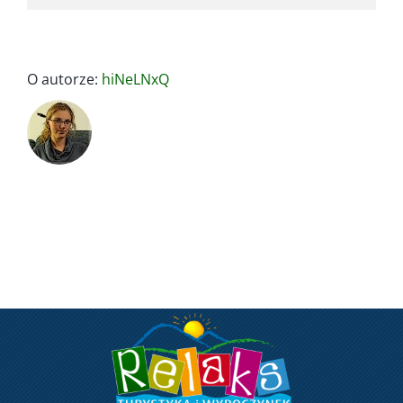
O autorze:
hiNeLNxQ