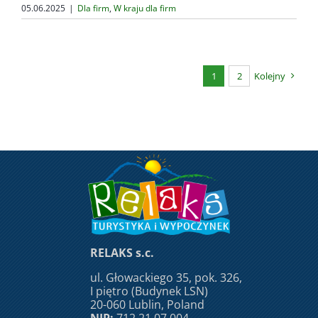
05.06.2025
|
Dla firm
,
W kraju dla firm
1
2
Kolejny
RELAKS s.c.
ul. Głowackiego 35, pok. 326,
I piętro (Budynek LSN)
20-060 Lublin, Poland