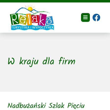
Przejdź
do
zawartości
Toggle
Navigation
Home
O nas
W kraju dla firm
Dokumenty
Oferta
Galeria
Referencje
Nadbużański Szlak Pięciu