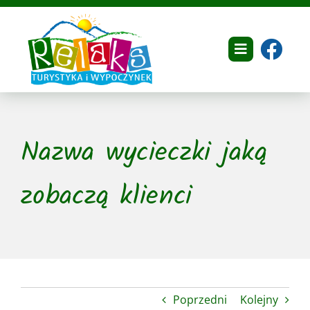
Przejdź
do
zawartości
Toggle
Navigation
Home
Nazwa wycieczki jaką
O nas
Dokumenty
zobaczą klienci
Oferta
Galeria
Referencje
Poprzedni
Kolejny