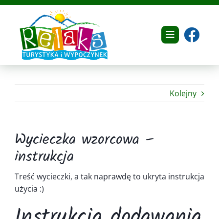
Przejdź
do
zawartości
Toggle
Navigation
Home
Kolejny
O nas
Dokumenty
Wycieczka wzorcowa –
Oferta
instrukcja
Galeria
Treść wycieczki, a tak naprawdę to ukryta instrukcja
użycia :)
Referencje
Instrukcja dodawania