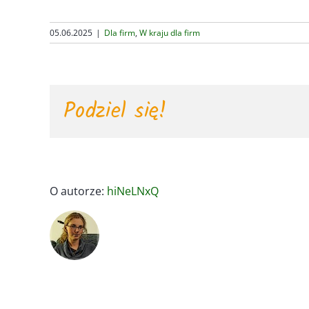
05.06.2025
|
Dla firm
,
W kraju dla firm
Podziel się!
O autorze:
hiNeLNxQ