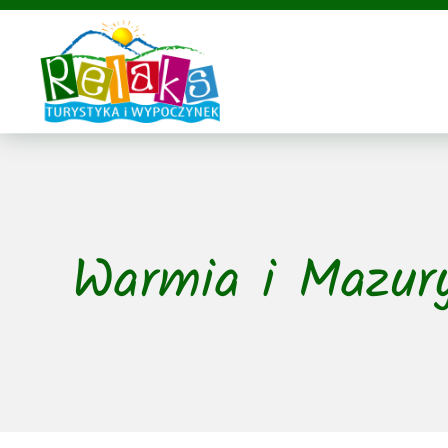
Przejdź
do
zawartości
Warmia i Mazur