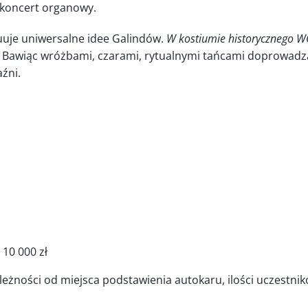
 koncert organowy.
nuuje uniwersalne idee Galindów.
W kostiumie historycznego W
. Bawiąc wróżbami, czarami, rytualnymi tańcami doprowadz
źni.
10 000 zł
leżności od miejsca podstawienia autokaru, ilości uczestni